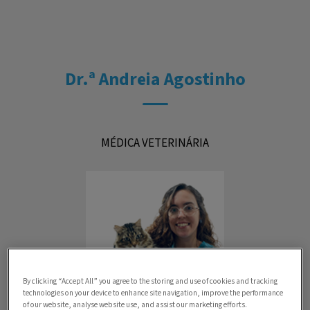
Dr.ª Andreia Agostinho
MÉDICA VETERINÁRIA
By clicking “Accept All” you agree to the storing and use of cookies and tracking
technologies on your device to enhance site navigation, improve the performance
of our website, analyse website use, and assist our marketing efforts.