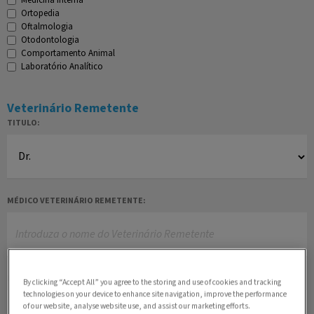
Ortopedia
Oftalmologia
Otodontologia
Comportamento Animal
Laboratório Analítico
Veterinário Remetente
TITULO:
MÉDICO VETERINÁRIO REMETENTE:
NOME DA CAMV QUE ENCAMINHOU O CASO:
By clicking “Accept All” you agree to the storing and use of cookies and tracking
technologies on your device to enhance site navigation, improve the performance
of our website, analyse website use, and assist our marketing efforts.