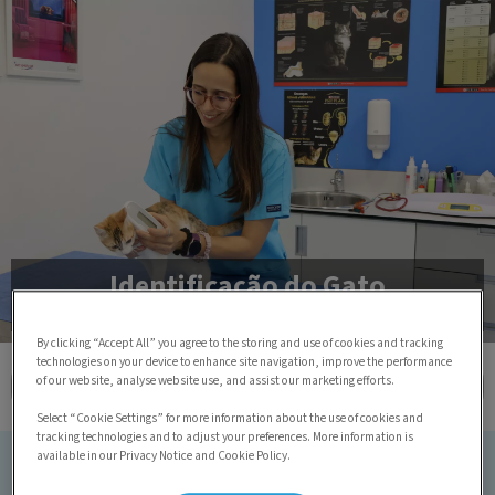
Identificação do Gato
By clicking “Accept All” you agree to the storing and use of cookies and tracking
technologies on your device to enhance site navigation, improve the performance
of our website, analyse website use, and assist our marketing efforts.
Mais artigos da Gatopédia
Select “Cookie Settings” for more information about the use of cookies and
tracking technologies and to adjust your preferences. More information is
available in our Privacy Notice and Cookie Policy.