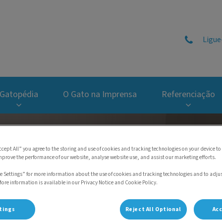
Ligue
tal do Gato
Gatopédia
O Gato na Imprensa
Referenciação
ccept All” you agree to the storing and use of cookies and tracking technologies on your device to
mprove the performance of our website, analyse website use, and assist our marketing efforts.
e Settings” for more information about the use of cookies and tracking technologies and to adju
More information is available in our Privacy Notice and Cookie Policy.
tings
Reject All Optional
Acc