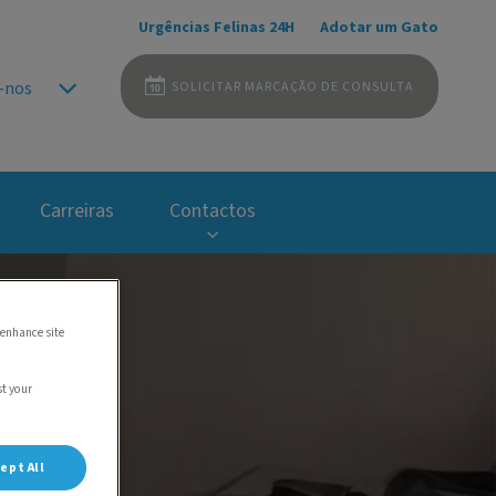
Urgências Felinas 24H
Adotar um Gato
SOLICITAR MARCAÇÃO DE CONSULTA
-nos
Carreiras
Contactos
 enhance site
st your
ept All