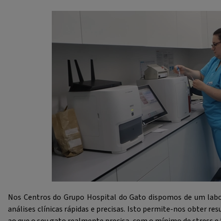
Nos Centros do Grupo Hospital do Gato dispomos de um labor
análises clínicas rápidas e precisas. Isto permite-nos obter re
ao que o seu gato realmente precisa, com o mínimo de stress e