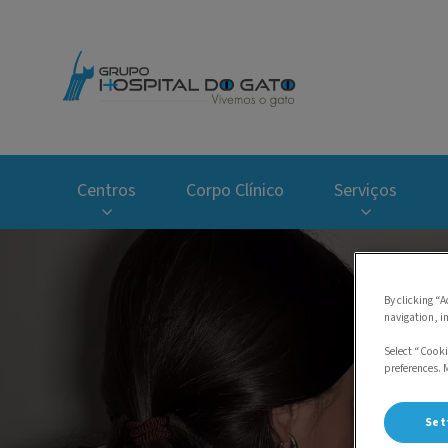
Homepage do Hospi
Centros
Corpo Clínico
Serviços
By clicking “A
navigation, i
Select “Cooki
preferences. 
Set