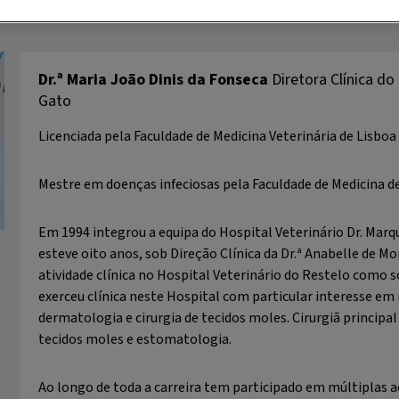
DIRETORA CLÍNICA DO GRUPO HOSPITAL DO GATO
Dr.ª Maria João Dinis da Fonseca
Diretora Clínica do
Gato
Licenciada pela Faculdade de Medicina Veterinária de Lisboa
Mestre em doenças infeciosas pela Faculdade de Medicina d
Em 1994 integrou a equipa do Hospital Veterinário Dr. Mar
esteve oito anos, sob Direção Clínica da Dr.ª Anabelle de Mo
atividade clínica no Hospital Veterinário do Restelo como s
exerceu clínica neste Hospital com particular interesse em
dermatologia e cirurgia de tecidos moles. Cirurgiã principal
tecidos moles e estomatologia.
Ao longo de toda a carreira tem participado em múltiplas 