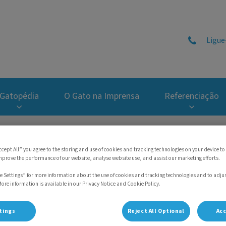
Ligue
tal do Gato
Gatopédia
O Gato na Imprensa
Referenciação
ccept All” you agree to the storing and use of cookies and tracking technologies on your device to
mprove the performance of our website, analyse website use, and assist our marketing efforts.
r.ª Maria João Dinis da Fonse
e Settings” for more information about the use of cookies and tracking technologies and to adju
More information is available in our Privacy Notice and Cookie Policy.
tings
Reject All Optional
Acc