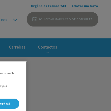
Urgências Felinas 24H
Adotar um Gato
SOLICITAR MARCAÇÃO DE CONSULTA
-nos
Carreiras
Contactos
 enhance site
ca
st your
ept All