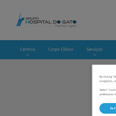
Homepage do Hospi
Centros
Corpo Clínico
Serviços
By clicking “A
navigation, i
D
Select “Cooki
preferences. 
Set