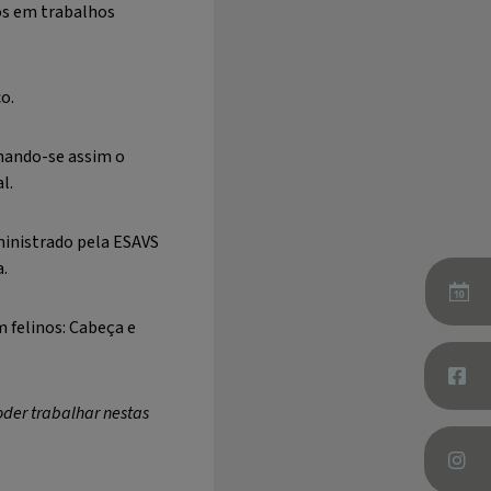
os em trabalhos
o.
rnando-se assim o
l.
dministrado pela ESAVS
a.
m felinos: Cabeça e
oder trabalhar nestas