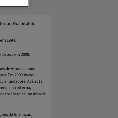
 Grupo Hospital do
 em 1994.
e Lisboa em 2009.
ques de Almeida onde
rais. Em 2002 iniciou
ócia fundadora. Até 2011
 medicina interna,
 deste Hospital na área de
ações de formação,