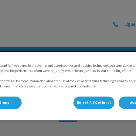
Ligue
tal do Gato
Gatopédia
O Gato na Imprensa
Referenciação
ccept All” you agree to the storing and use of cookies and tracking technologies on your device to
mprove the performance of our website, analyse website use, and assist our marketing efforts.
e Settings” for more information about the use of cookies and tracking technologies and to adju
More information is available in our Privacy Notice and Cookie Policy.
Enf. Ana Direita
tings
Reject All Optional
Acc