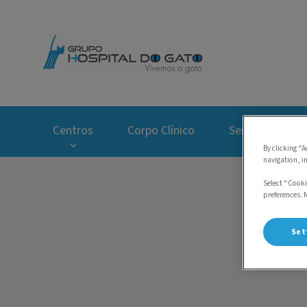
Homepage do Hospi
Centros
Corpo Clínico
Serviços
By clicking “A
navigation, i
Select “Cooki
preferences. 
Set