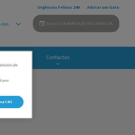
Urgências Felinas 24H
Adotar um Gato
SOLICITAR MARCAÇÃO DE CONSULTA
-nos
Carreiras
Contactos
 enhance site
st your
ept All