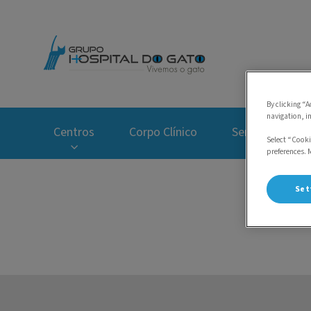
Homepage do Hospi
By clicking “A
navigation, i
Centros
Corpo Clínico
Serviços
Select “Cooki
preferences. 
Set