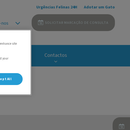
Urgências Felinas 24H
Adotar um Gato
SOLICITAR MARCAÇÃO DE CONSULTA
-nos
 enhance site
Carreiras
Contactos
st your
ept All