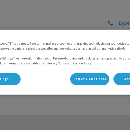
Ligue
tal do Gato
ccept All” you agree to the storing and use of cookies and tracking technologies on your device to
mprove the performance of our website, analyse website use, and assist our marketing efforts.
Gatopédia
O Gato na Imprensa
Referenciação
e Settings” for more information about the use of cookies and tracking technologies and to adju
More information is available in our Privacy Notice and Cookie Policy.
tings
Reject All Optional
Acc